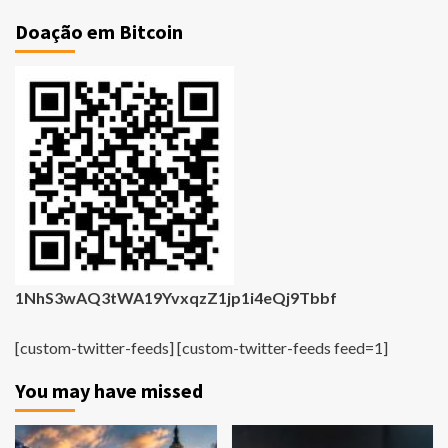
Doação em Bitcoin
1NhS3wAQ3tWA19YvxqzZ1jp1i4eQj9Tbbf
[custom-twitter-feeds] [custom-twitter-feeds feed=1]
You may have missed