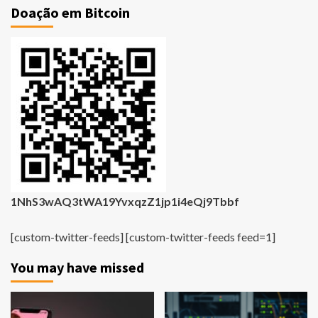
Doação em Bitcoin
1NhS3wAQ3tWA19YvxqzZ1jp1i4eQj9Tbbf
[custom-twitter-feeds] [custom-twitter-feeds feed=1]
You may have missed