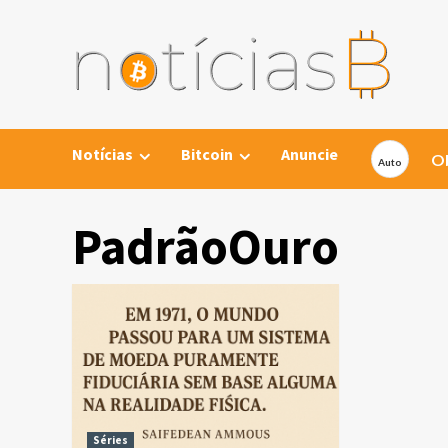
Skip
to
content
Notícias
Bitcoin
Anuncie
Ob
PadrãoOuro
Séries