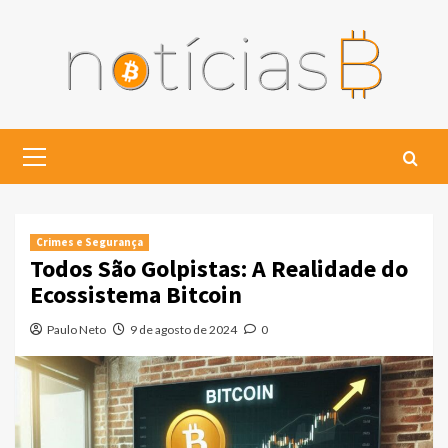
Skip
to
content
Primary
Menu
Crimes e Segurança
Todos São Golpistas: A Realidade do
Ecossistema Bitcoin
Paulo Neto
9 de agosto de 2024
0