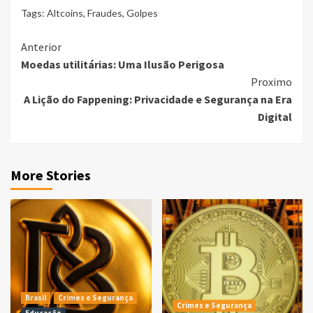
Tags:
Altcoins
,
Fraudes
,
Golpes
Continue
Anterior
Moedas utilitárias: Uma Ilusão Perigosa
Reading
Proximo
A Lição do Fappening: Privacidade e Segurança na Era
Digital
More Stories
Brasil
Crimes e Segurança
Crimes e Segurança