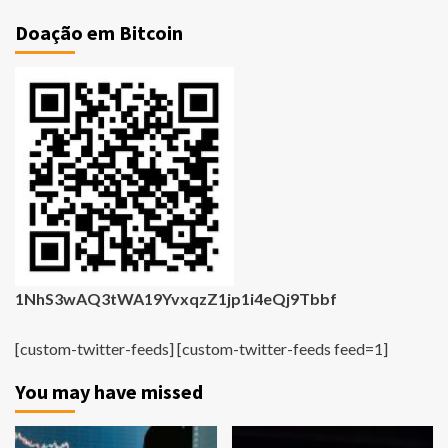
Doação em Bitcoin
1NhS3wAQ3tWA19YvxqzZ1jp1i4eQj9Tbbf
[custom-twitter-feeds] [custom-twitter-feeds feed=1]
You may have missed