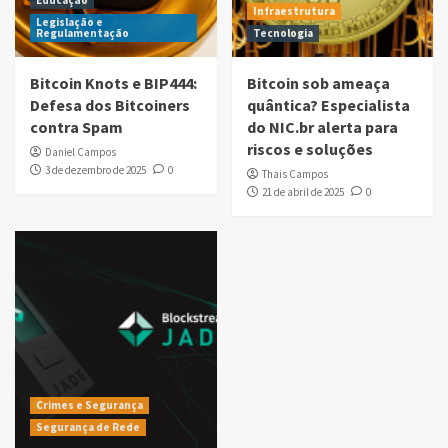
Educação
Infraestrutura
Legislação e
Regulamentação
Tecnologia
Bitcoin Knots e BIP444:
Bitcoin sob ameaça
Defesa dos Bitcoiners
quântica? Especialista
contra Spam
do NIC.br alerta para
riscos e soluções
Daniel Campos
3 de dezembro de 2025
0
Thais Campos
21 de abril de 2025
0
Crimes e Segurança
Segurança de Rede