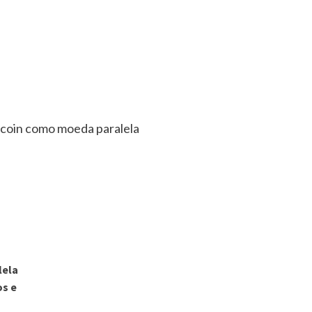
tcoin como moeda paralela
lela
os e