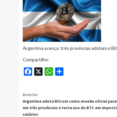
Argentina avança: três províncias adotam o Bi
Compartilhe:
Facebook
X
WhatsApp
Share
Continue
Anterior
Argentina adota Bitcoin como moeda oficial para
Reading
em três províncias e testa uso do BTC em impost
salários