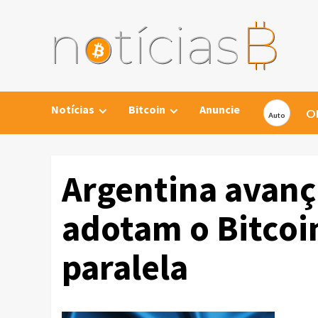
Skip
to
content
Notícias
Bitcoin
Anuncie
Ob
Argentina avança
adotam o Bitco
paralela