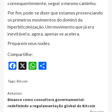
consequentemente, seguir o mesmo caminho.
Por fim, pode-se dizer que estamos presenciando
os primeiros movimentos do dominó da
hiperbitcoinização. Um movimento que já era
inevitável e, agora, apenas se acelera.
Preparem seus nodes.
Compartilhe:
Facebook
X
WhatsApp
Share
Tags:
Bitcoin
Continue
Anterior
Binance como consultora governamental:
Reading
redefinindo a regulamentação global do Bitcoin