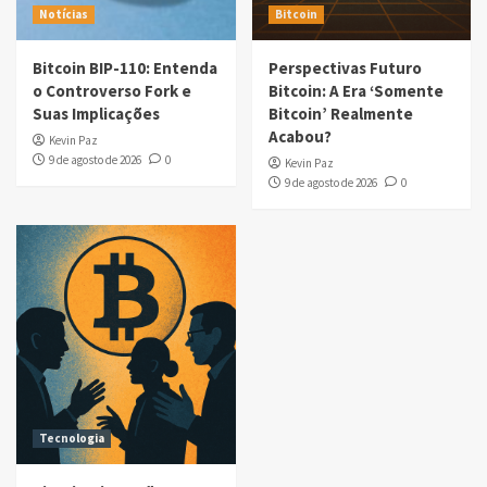
Notícias
Bitcoin
Bitcoin BIP-110: Entenda
Perspectivas Futuro
o Controverso Fork e
Bitcoin: A Era ‘Somente
Suas Implicações
Bitcoin’ Realmente
Acabou?
Kevin Paz
9 de agosto de 2026
0
Kevin Paz
9 de agosto de 2026
0
Tecnologia