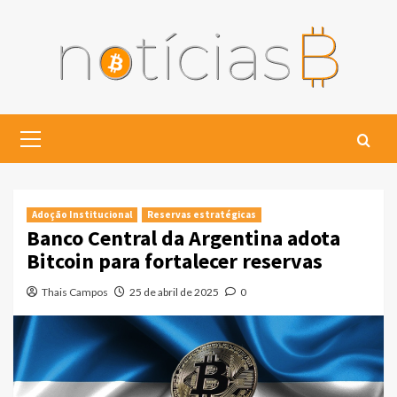
Skip
to
content
Primary
Menu
Adoção Institucional
Reservas estratégicas
Banco Central da Argentina adota
Bitcoin para fortalecer reservas
Thais Campos
25 de abril de 2025
0