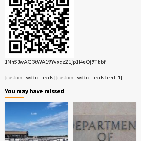
1NhS3wAQ3tWA19YvxqzZ1jp1i4eQj9Tbbf
[custom-twitter-feeds] [custom-twitter-feeds feed=1]
You may have missed