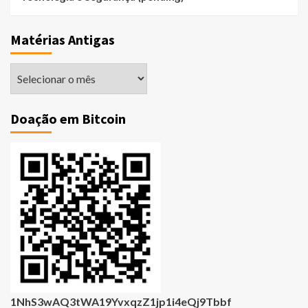
Matérias Antigas
Matérias
Antigas
Doação em Bitcoin
1NhS3wAQ3tWA19YvxqzZ1jp1i4eQj9Tbbf