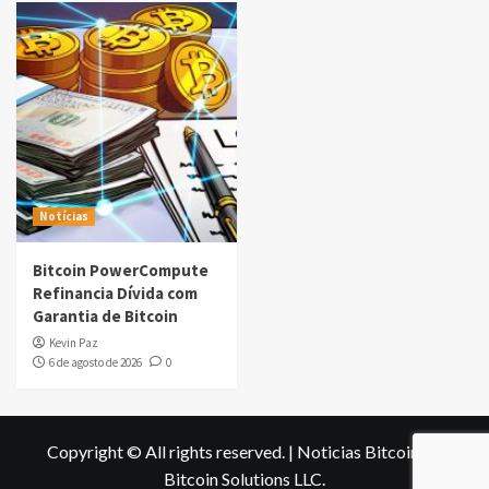
Notícias
Bitcoin PowerCompute
Refinancia Dívida com
Garantia de Bitcoin
Kevin Paz
6 de agosto de 2026
0
Copyright © All rights reserved.
|
Noticias Bitcoin
by
Bitcoin Solutions LLC
.