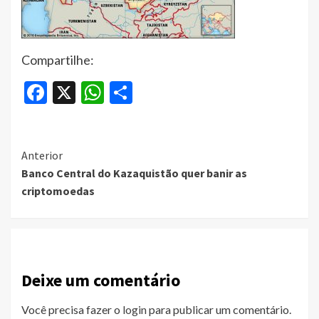
Compartilhe:
Facebook
X
WhatsApp
Share
Continue
Anterior
Banco Central do Kazaquistão quer banir as
Reading
criptomoedas
Deixe um comentário
Você precisa fazer o
login
para publicar um comentário.