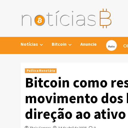
Skip
to
content
Notícias
Bitcoin
Anuncie
Ob
Política Monetária
Bitcoin como res
movimento dos 
direção ao ativo 
Thais Campos
24 de abril de 2025
0