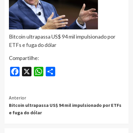
Bitcoin ultrapassa US$ 94 mil impulsionado por
ETFs e fuga do dólar
Compartilhe:
Facebook
X
WhatsApp
Share
Continue
Anterior
Bitcoin ultrapassa US$ 94 mil impulsionado por ETFs
Reading
e fuga do dólar