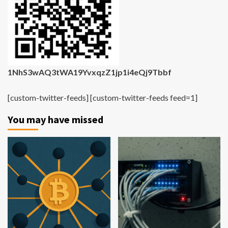
1NhS3wAQ3tWA19YvxqzZ1jp1i4eQj9Tbbf
[custom-twitter-feeds] [custom-twitter-feeds feed=1]
You may have missed