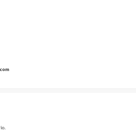
 com
io.