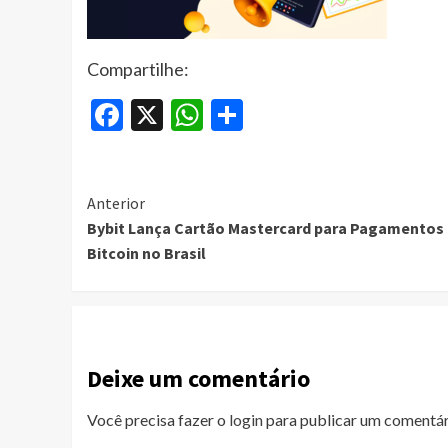
Compartilhe:
Facebook
X
WhatsApp
Share
Continue
Anterior
Bybit Lança Cartão Mastercard para Pagamentos
Reading
Bitcoin no Brasil
Deixe um comentário
Você precisa fazer o
login
para publicar um comentár