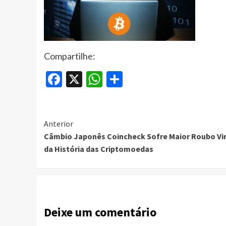
Compartilhe:
Facebook
X
WhatsApp
Share
Continue
Anterior
Câmbio Japonês Coincheck Sofre Maior Roubo Vir
Reading
da História das Criptomoedas
Deixe um comentário