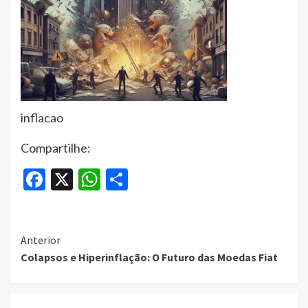
inflacao
Compartilhe:
Facebook
X
WhatsApp
Share
Continue
Anterior
Colapsos e Hiperinflação: O Futuro das Moedas Fiat
Reading