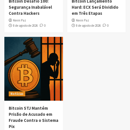
Bitcoin Desafio 100:
Bitcoin Lançamento
Segurança Inabalável
Hard: ECX Será Dividido
Contra Hackers
em Três Etapas
Kevin Paz
Kevin Paz
8 de agosto de 2026
0
8 de agosto de 2026
0
Notícias
Bitcoin STJ Mantém
Prisão de Acusado em
Fraude Contra o Sistema
Pix