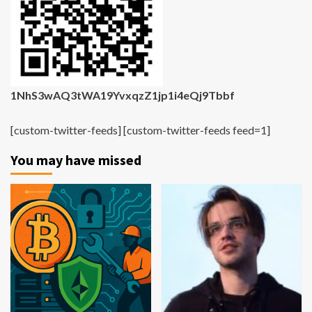
1NhS3wAQ3tWA19YvxqzZ1jp1i4eQj9Tbbf
[custom-twitter-feeds] [custom-twitter-feeds feed=1]
You may have missed