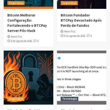
Segurança
Segurança
Bitcoin Melhorar
Bitcoin Fundador
Configuração:
BTCPay Devastado Após
Fortalecendo o BTCPay
Perda de Fundos
Server Pós-Hack
Kevin Paz
8 de agosto de 2026
0
Kevin Paz
8 de agosto de 2026
0
Segurança
Tecnologia