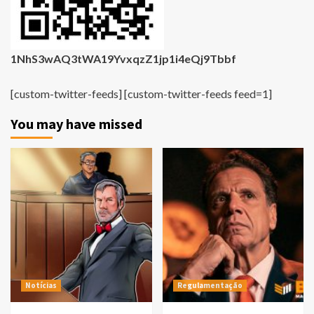
1NhS3wAQ3tWA19YvxqzZ1jp1i4eQj9Tbbf
[custom-twitter-feeds] [custom-twitter-feeds feed=1]
You may have missed
Notícias
Regulamentação