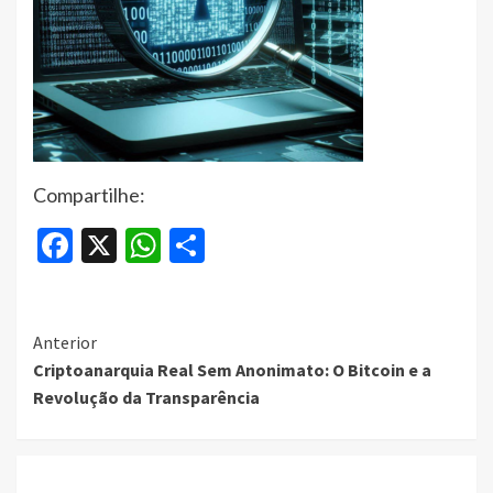
Compartilhe:
Facebook
X
WhatsApp
Share
Continue
Anterior
Criptoanarquia Real Sem Anonimato: O Bitcoin e a
Reading
Revolução da Transparência