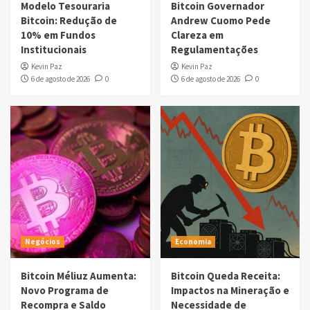
Modelo Tesouraria
Bitcoin Governador
Bitcoin: Redução de
Andrew Cuomo Pede
10% em Fundos
Clareza em
Institucionais
Regulamentações
Kevin Paz
Kevin Paz
6 de agosto de 2026
0
6 de agosto de 2026
0
Negócios
Economia
Bitcoin Méliuz Aumenta:
Bitcoin Queda Receita:
Novo Programa de
Impactos na Mineração e
Recompra e Saldo
Necessidade de