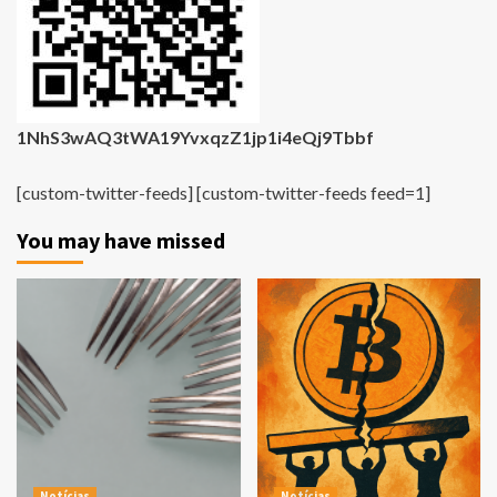
1NhS3wAQ3tWA19YvxqzZ1jp1i4eQj9Tbbf
[custom-twitter-feeds] [custom-twitter-feeds feed=1]
You may have missed
Notícias
Notícias