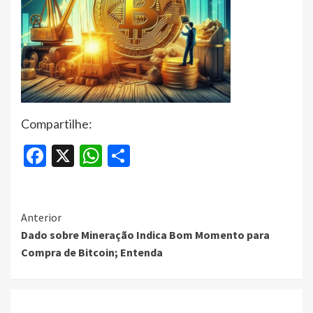
Compartilhe:
Facebook
X
WhatsApp
Share
Continue
Anterior
Dado sobre Mineração Indica Bom Momento para
Reading
Compra de Bitcoin; Entenda