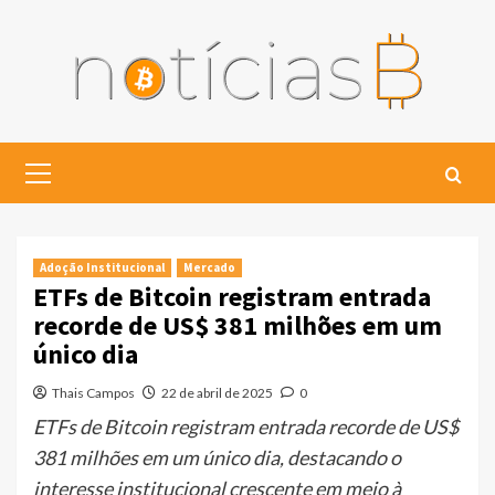
Skip
to
content
Primary
Menu
Adoção Institucional
Mercado
ETFs de Bitcoin registram entrada
recorde de US$ 381 milhões em um
único dia
Thais Campos
22 de abril de 2025
0
ETFs de Bitcoin registram entrada recorde de US$
381 milhões em um único dia, destacando o
interesse institucional crescente em meio à