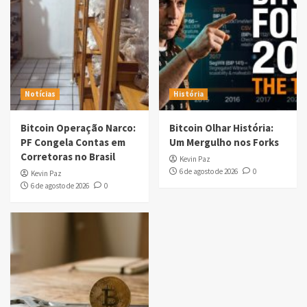
Notícias
História
Bitcoin Operação Narco:
Bitcoin Olhar História:
PF Congela Contas em
Um Mergulho nos Forks
Corretoras no Brasil
Kevin Paz
6 de agosto de 2026
0
Kevin Paz
6 de agosto de 2026
0