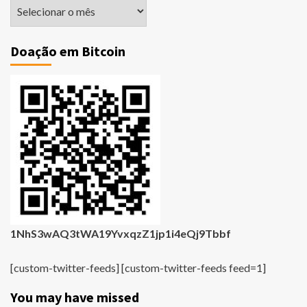
Matérias
Antigas
Doação em Bitcoin
1NhS3wAQ3tWA19YvxqzZ1jp1i4eQj9Tbbf
[custom-twitter-feeds] [custom-twitter-feeds feed=1]
You may have missed