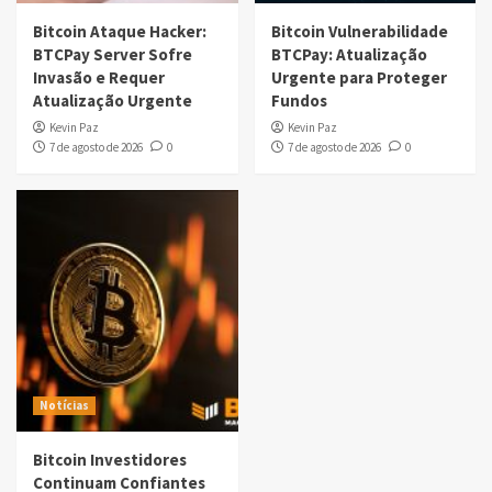
Bitcoin Ataque Hacker:
Bitcoin Vulnerabilidade
BTCPay Server Sofre
BTCPay: Atualização
Invasão e Requer
Urgente para Proteger
Atualização Urgente
Fundos
Kevin Paz
Kevin Paz
7 de agosto de 2026
0
7 de agosto de 2026
0
Notícias
Bitcoin Investidores
Continuam Confiantes