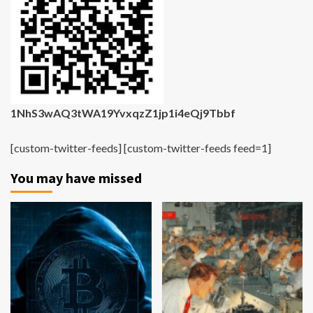
1NhS3wAQ3tWA19YvxqzZ1jp1i4eQj9Tbbf
[custom-twitter-feeds] [custom-twitter-feeds feed=1]
You may have missed