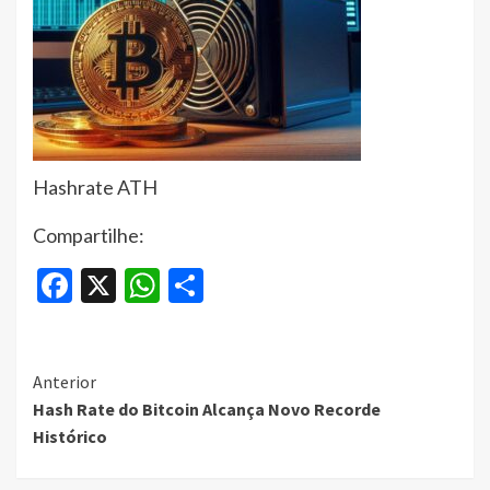
Hashrate ATH
Compartilhe:
Facebook
X
WhatsApp
Share
Continue
Anterior
Hash Rate do Bitcoin Alcança Novo Recorde
Reading
Histórico