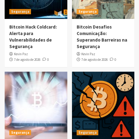
Segurança
Segurança
Bitcoin Hack Coldcard:
Bitcoin Desafios
Alerta para
Comunicação:
Vulnerabilidades de
Superando Barreiras na
Segurança
Segurança
Kevin Paz
Kevin Paz
7 de agosto de 2026
0
7 de agosto de 2026
0
Segurança
Segurança