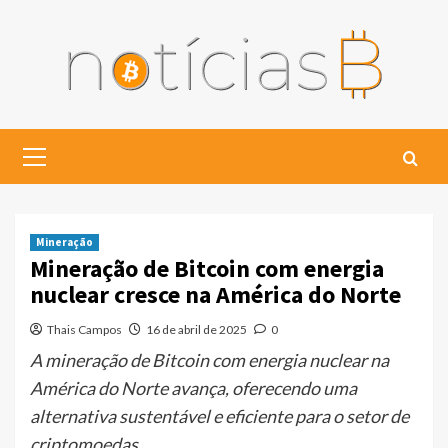
Skip
to
content
Primary
Menu
Mineração
Mineração de Bitcoin com energia
nuclear cresce na América do Norte
Thais Campos
16 de abril de 2025
0
A mineração de Bitcoin com energia nuclear na
América do Norte avança, oferecendo uma
alternativa sustentável e eficiente para o setor de
criptomoedas.