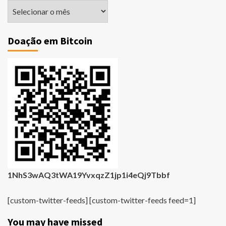
Matérias
Antigas
Doação em Bitcoin
1NhS3wAQ3tWA19YvxqzZ1jp1i4eQj9Tbbf
[custom-twitter-feeds] [custom-twitter-feeds feed=1]
You may have missed