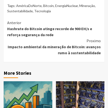
Tags:
AméricaDoNorte
,
Bitcoin
,
EnergiaNuclear
,
Mineração
,
Sustentabilidade
,
Tecnologia
Continue
Anterior
Hashrate do Bitcoin atinge recorde de 900 EH/s e
Reading
reforça segurança da rede
Proximo
Impacto ambiental da mineração de Bitcoin: avanços
rumo à sustentabilidade​
More Stories