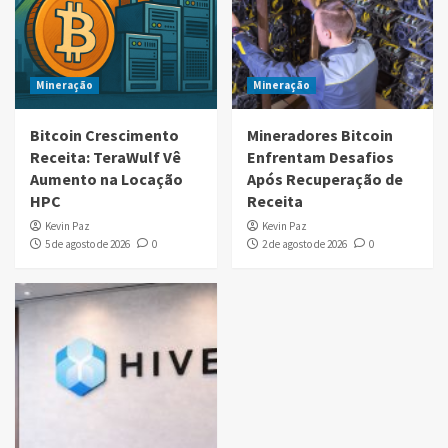
Mineração
Mineração
Bitcoin Crescimento
Mineradores Bitcoin
Receita: TeraWulf Vê
Enfrentam Desafios
Aumento na Locação
Após Recuperação de
HPC
Receita
Kevin Paz
Kevin Paz
5 de agosto de 2026
0
2 de agosto de 2026
0