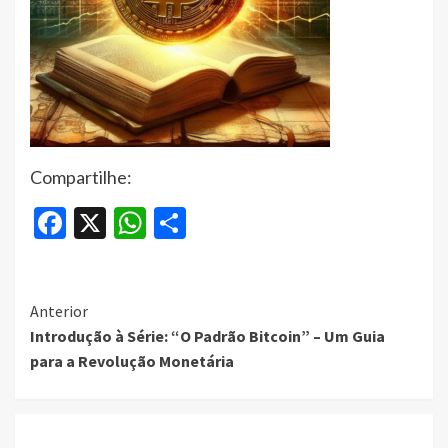
Compartilhe:
Facebook
X
WhatsApp
Share
Continue
Anterior
Introdução à Série: “O Padrão Bitcoin” – Um Guia
Reading
para a Revolução Monetária