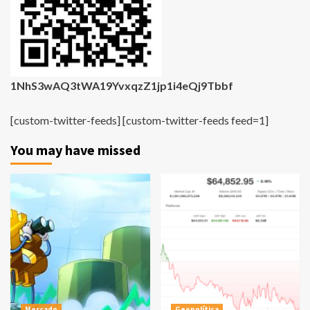
1NhS3wAQ3tWA19YvxqzZ1jp1i4eQj9Tbbf
[custom-twitter-feeds] [custom-twitter-feeds feed=1]
You may have missed
Mercado
Geopolítica