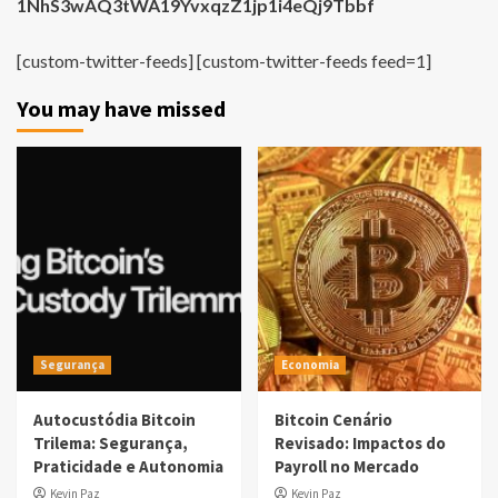
1NhS3wAQ3tWA19YvxqzZ1jp1i4eQj9Tbbf
[custom-twitter-feeds] [custom-twitter-feeds feed=1]
You may have missed
Segurança
Economia
Autocustódia Bitcoin
Bitcoin Cenário
Trilema: Segurança,
Revisado: Impactos do
Praticidade e Autonomia
Payroll no Mercado
Kevin Paz
Kevin Paz