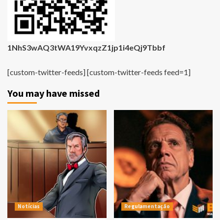
1NhS3wAQ3tWA19YvxqzZ1jp1i4eQj9Tbbf
[custom-twitter-feeds] [custom-twitter-feeds feed=1]
You may have missed
Notícias
Regulamentação