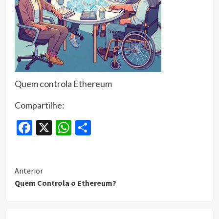
Quem controla Ethereum
Compartilhe:
Facebook
X
WhatsApp
Share
Continue
Anterior
Quem Controla o Ethereum?
Reading