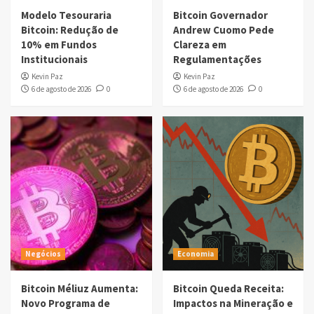
Modelo Tesouraria
Bitcoin Governador
Bitcoin: Redução de
Andrew Cuomo Pede
10% em Fundos
Clareza em
Institucionais
Regulamentações
Kevin Paz
Kevin Paz
6 de agosto de 2026
0
6 de agosto de 2026
0
Negócios
Economia
Bitcoin Méliuz Aumenta:
Bitcoin Queda Receita:
Novo Programa de
Impactos na Mineração e