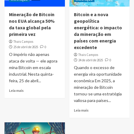
Mineração de Bitcoin
Bitcoin e a nova
nos EUA alcança 50%
geopolítica
da taxa global pela
energética: o impacto
primeira vez
da mineração em
países com energia
Thais Campos
excedente
25 de abril de 2025
0
O império não apenas
Thais Campos
24 de abril de 2025
0
ataca de volta — ele agora
mina Bitcoin em escala
Quando o excesso de
industrial. Nesta quinta-
energia vira oportunidade
feira, 25 de abril...
econômica Em 2025, a
mineração de Bitcoin
Leia mais
tornou-se uma estratégia
valiosa para países...
Leia mais