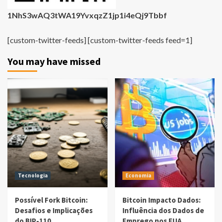
1NhS3wAQ3tWA19YvxqzZ1jp1i4eQj9Tbbf
[custom-twitter-feeds] [custom-twitter-feeds feed=1]
You may have missed
Tecnologia
Economia
Possível Fork Bitcoin:
Bitcoin Impacto Dados:
Desafios e Implicações
Influência dos Dados de
do BIP-110
Emprego nos EUA