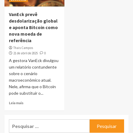
VanEck prevê
desdolarização global
e aponta Bitcoin como
nova moeda de
referência
Thais Campos
21 de abril de 2025
0
A gestora VanEck divulgou
um relatório contundente
sobre o cenário
macroeconômico atual.
Nele, afirma que o Bitcoin
pode substituir o...
Leia mais
Pesquisar
por: