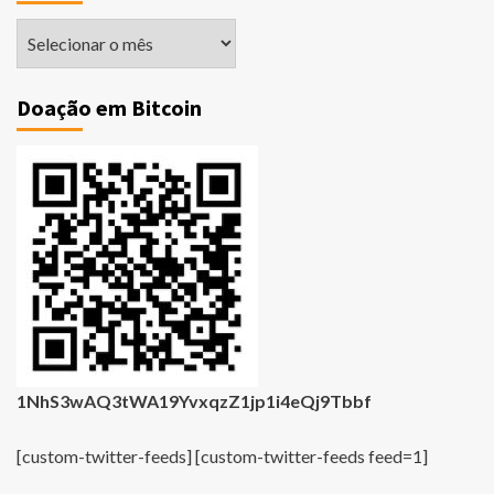
Matérias
Antigas
Doação em Bitcoin
1NhS3wAQ3tWA19YvxqzZ1jp1i4eQj9Tbbf
[custom-twitter-feeds] [custom-twitter-feeds feed=1]