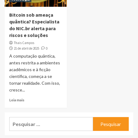
Bitcoin sob ameaça
quântica? Especialista
do NIC.br alerta para
riscos e soluções
Thais Campos
21 de abril de 2025
0
A computação quântica,
antes restrita a ambientes
acadêmicos e à ficção
científica, começa a se
tornar realidade. Com isso,
cresce...
Leia mais
Pesquisar
por: