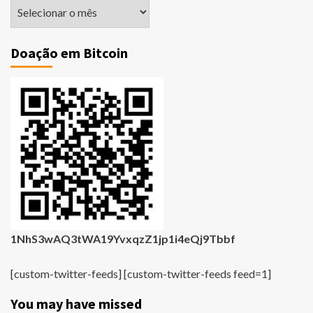
Matérias
Antigas
Doação em Bitcoin
1NhS3wAQ3tWA19YvxqzZ1jp1i4eQj9Tbbf
[custom-twitter-feeds] [custom-twitter-feeds feed=1]
You may have missed