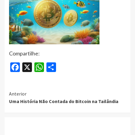
Compartilhe:
Facebook
X
WhatsApp
Share
Continue
Anterior
Uma História Não Contada do Bitcoin na Tailândia
Reading