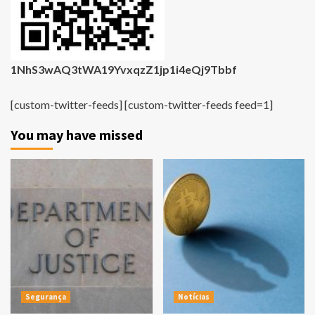
1NhS3wAQ3tWA19YvxqzZ1jp1i4eQj9Tbbf
[custom-twitter-feeds] [custom-twitter-feeds feed=1]
You may have missed
Segurança
Notícias