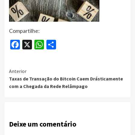
Compartilhe:
Facebook
X
WhatsApp
Share
Continue
Anterior
Taxas de Transação do Bitcoin Caem Drásticamente
Reading
com a Chegada da Rede Relâmpago
Deixe um comentário