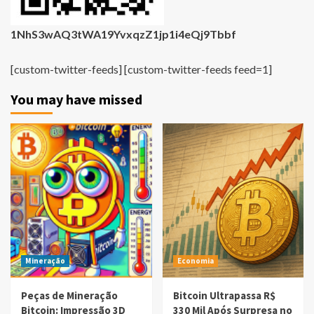
1NhS3wAQ3tWA19YvxqzZ1jp1i4eQj9Tbbf
[custom-twitter-feeds] [custom-twitter-feeds feed=1]
You may have missed
Mineração
Economia
Peças de Mineração
Bitcoin Ultrapassa R$
Bitcoin: Impressão 3D
330 Mil Após Surpresa no