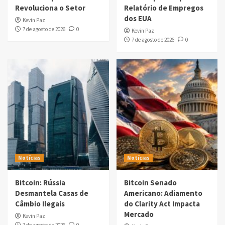
Revoluciona o Setor
Relatório de Empregos
dos EUA
Kevin Paz
7 de agosto de 2026
0
Kevin Paz
7 de agosto de 2026
0
Notícias
Notícias
Bitcoin: Rússia
Bitcoin Senado
Desmantela Casas de
Americano: Adiamento
Câmbio Ilegais
do Clarity Act Impacta
Mercado
Kevin Paz