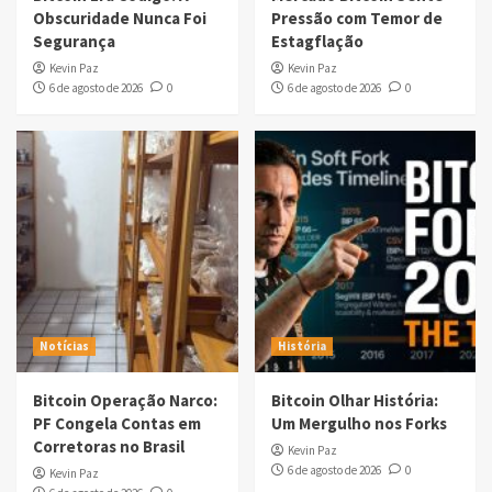
Obscuridade Nunca Foi
Pressão com Temor de
Segurança
Estagflação
Kevin Paz
Kevin Paz
6 de agosto de 2026
0
6 de agosto de 2026
0
Notícias
História
Bitcoin Operação Narco:
Bitcoin Olhar História:
PF Congela Contas em
Um Mergulho nos Forks
Corretoras no Brasil
Kevin Paz
6 de agosto de 2026
0
Kevin Paz