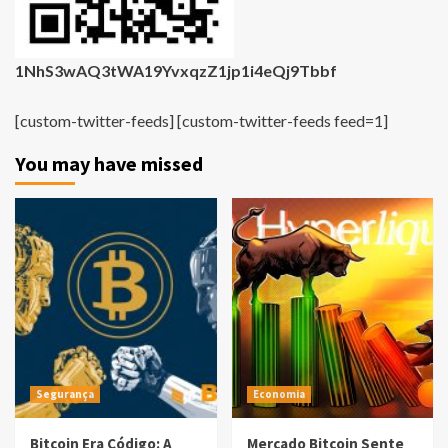
1NhS3wAQ3tWA19YvxqzZ1jp1i4eQj9Tbbf
[custom-twitter-feeds] [custom-twitter-feeds feed=1]
You may have missed
Segurança
Economia
Bitcoin Era Código: A
Mercado Bitcoin Sente