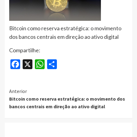
Bitcoin como reserva estratégica: o movimento
dos bancos centrais em direção ao ativo digital
Compartilhe:
Facebook
X
WhatsApp
Share
Continue
Anterior
Bitcoin como reserva estratégica: o movimento dos
Reading
bancos centrais em direção ao ativo digital