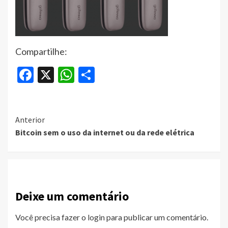
Compartilhe:
Facebook
X
WhatsApp
Share
Continue
Anterior
Bitcoin sem o uso da internet ou da rede elétrica
Reading
Deixe um comentário
Você precisa fazer o
login
para publicar um comentário.