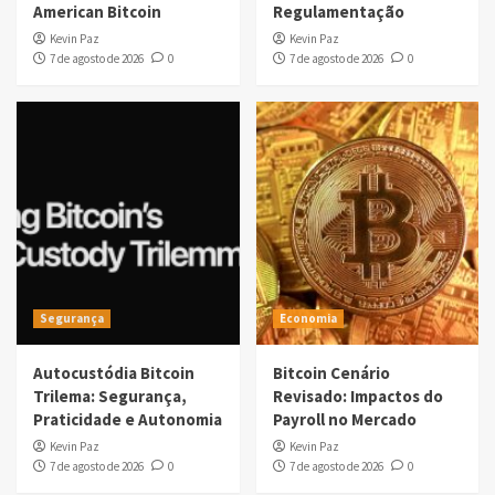
American Bitcoin
Regulamentação
Kevin Paz
Kevin Paz
7 de agosto de 2026
0
7 de agosto de 2026
0
Segurança
Economia
Autocustódia Bitcoin
Bitcoin Cenário
Trilema: Segurança,
Revisado: Impactos do
Praticidade e Autonomia
Payroll no Mercado
Kevin Paz
Kevin Paz
7 de agosto de 2026
0
7 de agosto de 2026
0