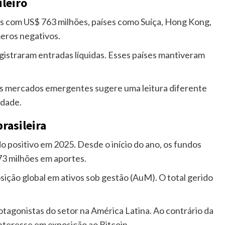
ileiro
as com US$ 763 milhões, países como Suíça, Hong Kong,
ros negativos.
egistraram entradas líquidas. Esses países mantiveram
ns mercados emergentes sugere uma leitura diferente
idade.
rasileira
do positivo em 2025. Desde o início do ano, os fundos
3 milhões em aportes.
ição global em ativos sob gestão (AuM). O total gerido
otagonistas do setor na América Latina. Ao contrário da
interesse em exposição ao Bitcoin.