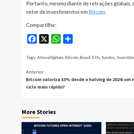
Portanto, mesmo diante de retrações globais, o
setor de investimentos em
Bitcoin
.
Compartilhe:
Facebook
X
WhatsApp
Share
Tags:
AtivosDigitais
,
Bitcoin
,
Brasil
,
Etfs
,
fundos
,
Investim
Continue
Anterior
Bitcoin valoriza 33% desde o halving de 2024: um
Reading
ciclo mais rápido?
More Stories