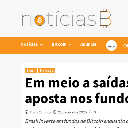
Skip
to
content
Notícias
Bitcoin
Anuncie
Ob
Brasil
Mercado
Em meio a saídas
aposta nos fundo
Thais Campos
21 de abril de 2025
0
Brasil investe em fundos de Bitcoin enquanto 