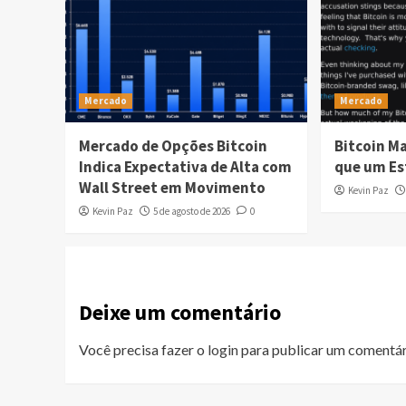
Mercado
Mercado
Mercado de Opções Bitcoin
Bitcoin Ma
Indica Expectativa de Alta com
que um Est
Wall Street em Movimento
Kevin Paz
Kevin Paz
5 de agosto de 2026
0
Deixe um comentário
Você precisa fazer o
login
para publicar um comentár