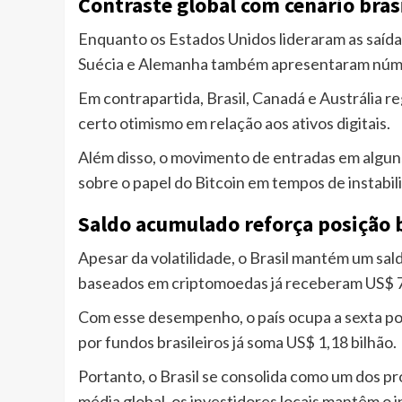
Contraste global com cenário bras
Enquanto os Estados Unidos lideraram as saíd
Suécia e Alemanha também apresentaram núme
Em contrapartida, Brasil, Canadá e Austrália r
certo otimismo em relação aos ativos digitais.
Além disso, o movimento de entradas em algu
sobre o papel do Bitcoin em tempos de instabil
Saldo acumulado reforça posição b
Apesar da volatilidade, o Brasil mantém um sal
baseados em criptomoedas já receberam US$ 7
Com esse desempenho, o país ocupa a sexta pos
por fundos brasileiros já soma US$ 1,18 bilhão.
Portanto, o Brasil se consolida como um dos pr
média global, os investidores locais mantêm o 