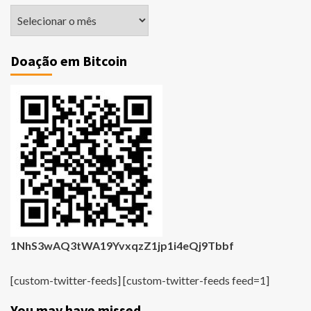
Matérias
Antigas
Doação em Bitcoin
1NhS3wAQ3tWA19YvxqzZ1jp1i4eQj9Tbbf
[custom-twitter-feeds] [custom-twitter-feeds feed=1]
You may have missed