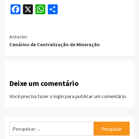
Facebook
X
WhatsApp
Share
Continue
Anterior
Cenários de Centralização de Mineração
Reading
Deixe um comentário
Você precisa fazer o
login
para publicar um comentário.
Pesquisar
por: