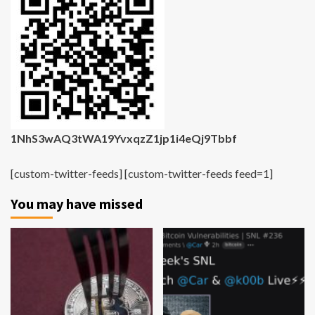
1NhS3wAQ3tWA19YvxqzZ1jp1i4eQj9Tbbf
[custom-twitter-feeds] [custom-twitter-feeds feed=1]
You may have missed