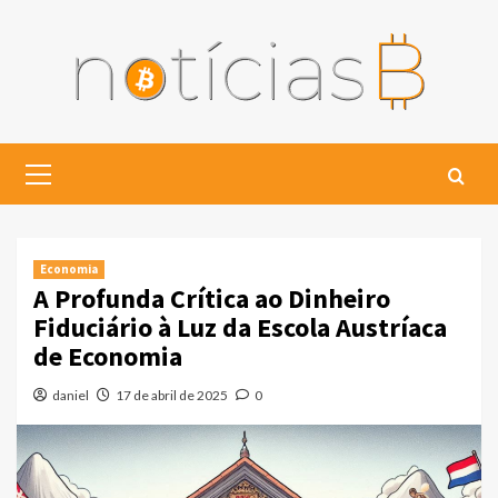
Skip
to
content
Primary
Menu
Economia
A Profunda Crítica ao Dinheiro
Fiduciário à Luz da Escola Austríaca
de Economia
daniel
17 de abril de 2025
0