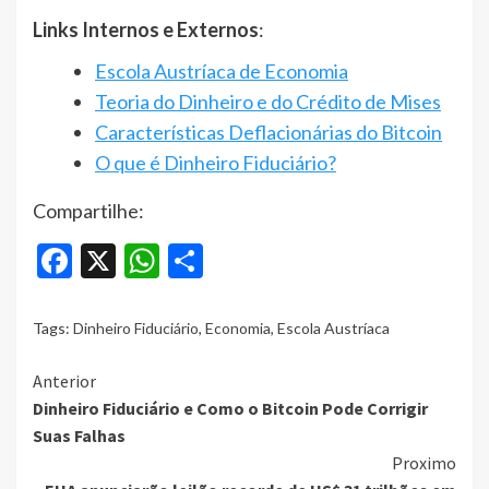
Links Internos e Externos
:
Escola Austríaca de Economia
Teoria do Dinheiro e do Crédito de Mises
Características Deflacionárias do Bitcoin
O que é Dinheiro Fiduciário?
Compartilhe:
Facebook
X
WhatsApp
Share
Tags:
Dinheiro Fiduciário
,
Economia
,
Escola Austríaca
Continue
Anterior
Dinheiro Fiduciário e Como o Bitcoin Pode Corrigir
Reading
Suas Falhas
Proximo