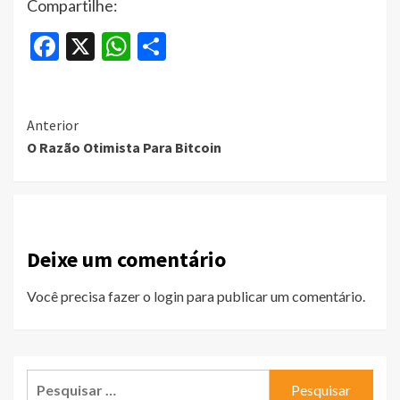
Compartilhe:
Facebook
X
WhatsApp
Share
Continue
Anterior
O Razão Otimista Para Bitcoin
Reading
Deixe um comentário
Você precisa fazer o
login
para publicar um comentário.
Pesquisar