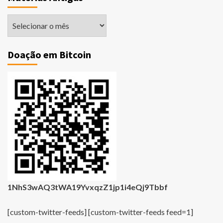
Matérias
Antigas
Doação em Bitcoin
1NhS3wAQ3tWA19YvxqzZ1jp1i4eQj9Tbbf
[custom-twitter-feeds] [custom-twitter-feeds feed=1]