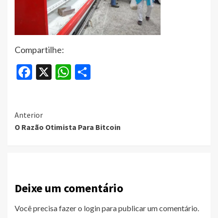
Compartilhe:
Facebook
X
WhatsApp
Share
Continue
Anterior
O Razão Otimista Para Bitcoin
Reading
Deixe um comentário
Você precisa fazer o
login
para publicar um comentário.