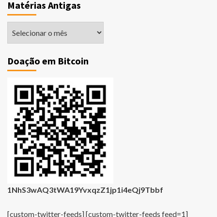
Matérias Antigas
Matérias
Antigas
Doação em Bitcoin
1NhS3wAQ3tWA19YvxqzZ1jp1i4eQj9Tbbf
[custom-twitter-feeds] [custom-twitter-feeds feed=1]