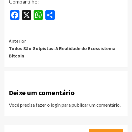
Compartilhe:
Facebook
X
WhatsApp
Share
Continue
Anterior
Todos São Golpistas: A Realidade do Ecossistema
Reading
Bitcoin
Deixe um comentário
Você precisa fazer o
login
para publicar um comentário.