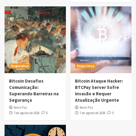
Segurança
Segurança
Bitcoin Desafios
Bitcoin Ataque Hacker:
Comunicação:
BTCPay Server Sofre
Superando Barreiras na
Invasão e Requer
Segurança
Atualização Urgente
Kevin Paz
Kevin Paz
7 de agosto de 2026
0
7 de agosto de 2026
0