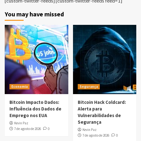
[custom-twitter-feeds] [custom-twitter-feeds feed=1]
You may have missed
Economia
Segurança
Bitcoin Impacto Dados:
Bitcoin Hack Coldcard:
Influência dos Dados de
Alerta para
Emprego nos EUA
Vulnerabilidades de
Segurança
Kevin Paz
7 de agosto de 2026
0
Kevin Paz
7 de agosto de 2026
0