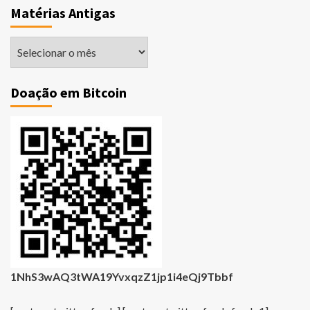
Matérias Antigas
Matérias
Antigas
Doação em Bitcoin
1NhS3wAQ3tWA19YvxqzZ1jp1i4eQj9Tbbf