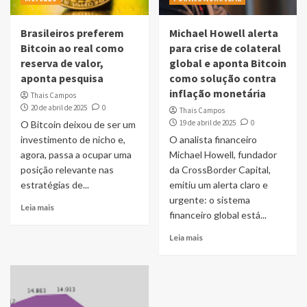
Brasileiros preferem
Michael Howell alerta
Bitcoin ao real como
para crise de colateral
reserva de valor,
global e aponta Bitcoin
aponta pesquisa
como solução contra
inflação monetária
Thais Campos
20 de abril de 2025
0
Thais Campos
19 de abril de 2025
0
O Bitcoin deixou de ser um
investimento de nicho e,
O analista financeiro
agora, passa a ocupar uma
Michael Howell, fundador
posição relevante nas
da CrossBorder Capital,
estratégias de...
emitiu um alerta claro e
urgente: o sistema
Leia mais
financeiro global está...
Leia mais