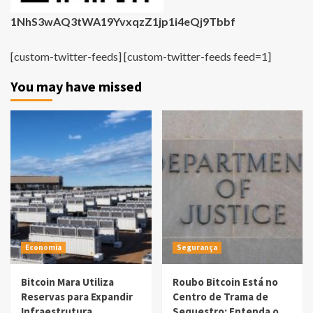
1NhS3wAQ3tWA19YvxqzZ1jp1i4eQj9Tbbf
[custom-twitter-feeds] [custom-twitter-feeds feed=1]
You may have missed
Economia
Segurança
Bitcoin Mara Utiliza
Roubo Bitcoin Está no
Reservas para Expandir
Centro de Trama de
Infraestrutura
Sequestro: Entenda o