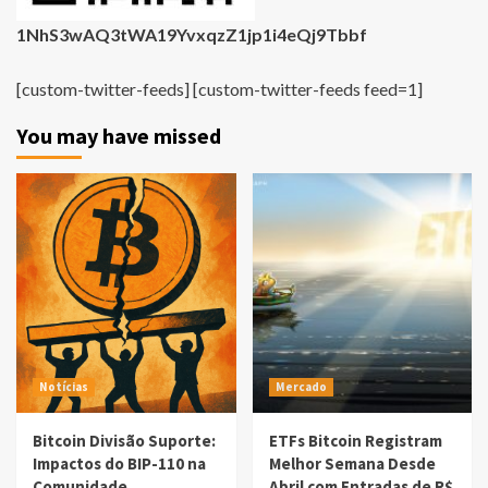
1NhS3wAQ3tWA19YvxqzZ1jp1i4eQj9Tbbf
[custom-twitter-feeds] [custom-twitter-feeds feed=1]
You may have missed
Notícias
Mercado
Bitcoin Divisão Suporte:
ETFs Bitcoin Registram
Impactos do BIP-110 na
Melhor Semana Desde
Comunidade
Abril com Entradas de R$