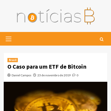
Skip
to
content
Primary
Menu
Brasil
O Caso para um ETF de Bitcoin
Daniel Campos
23 de novembro de 2019
0