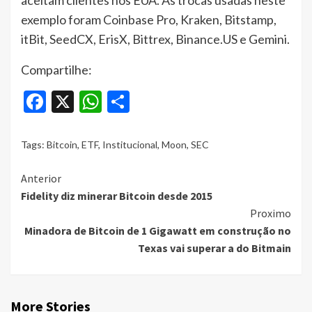
exemplo foram Coinbase Pro, Kraken, Bitstamp,
itBit, SeedCX, ErisX, Bittrex, Binance.US e Gemini.
Compartilhe:
Facebook
X
WhatsApp
Share
Tags:
Bitcoin
,
ETF
,
Institucional
,
Moon
,
SEC
Continue
Anterior
Fidelity diz minerar Bitcoin desde 2015
Reading
Proximo
Minadora de Bitcoin de 1 Gigawatt em construção no
Texas vai superar a do Bitmain
More Stories