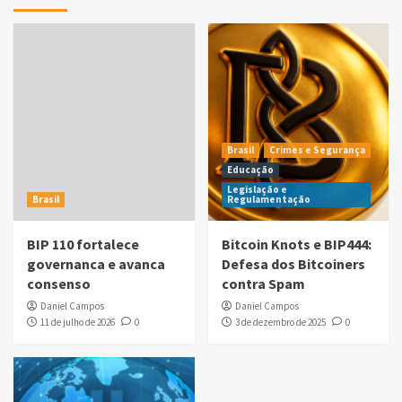
Brasil
Crimes e Segurança
Educação
Legislação e
Brasil
Regulamentação
BIP 110 fortalece
Bitcoin Knots e BIP444:
governanca e avanca
Defesa dos Bitcoiners
consenso
contra Spam
Daniel Campos
Daniel Campos
11 de julho de 2026
0
3 de dezembro de 2025
0